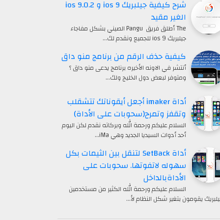
شرح كيفية جيلبريك ios 9 و ios 9.0.2
الغير مقيد
The أطلق فريق Pangu الصيني بشكل مفاجاء
جيلبريك ios 9 للجميع ونقدم لك…
كيفية حذف الرقم من برنامج منو داق
أنتشر في الاونه الأخيره برنامج يدعى منو داق ؟
ومتوفر لبعض دول الخليج ولك…
أداة imaker أجعل أيقوناتك تتشقلب
وتقفز وتمرح(سحوبات على الأداة)
السلام عليكم ورحمة الله وبركاته نقدم لكن اليوم
أحد أدوات السيديا الجديد وهي iMa…
أداة SetBack لتنقل بين الثيمات بكل
سهوله لاتفوتها. سحوبات على
الأداةبالداخل
السلام عليكم ورحمة الله الكثير من مستخدمين
يلبريك يقومون بتغير شكل النظام لأ…