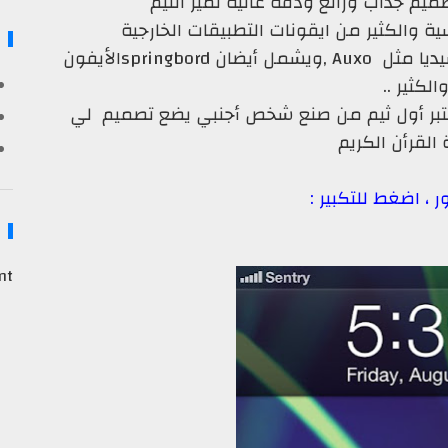
تصميم جذاب ورائع ودقة عاليه تميز الثيم
 والكثير من ايقونات التطبيقات الخارجية
وهو ايضا يتوافق مع العديد من ادوات السيديا مثل Auxo ,ويشمل أيضان springbordالأيفون
الكثير ..
بر أول ثيم من صنع شخص أجنبي يضع تصميم لي
 القرأن الكريم
 ، اضغط للتكبير :
nt