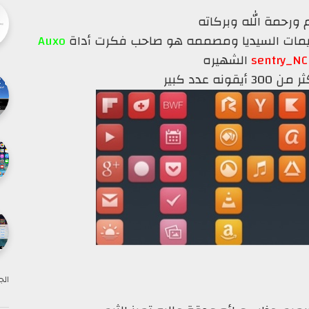
 ورحمة الله وبركاته
 ثيمات السيديا ومصممه هو صاحب فكرت أداة
Auxo
sen
الشهيره
نه عدد كبير
الج