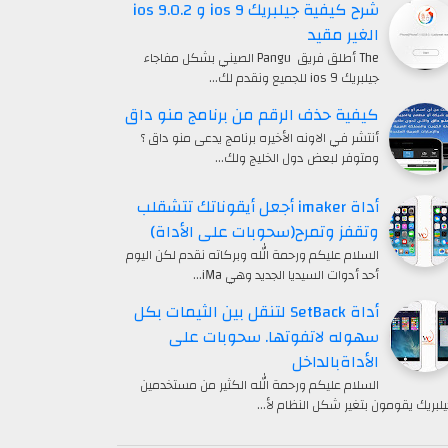
شرح كيفية جيلبريك ios 9 و ios 9.0.2
الغير مقيد
The أطلق فريق Pangu الصيني بشكل مفاجاء
جيلبريك ios 9 للجميع ونقدم لك…
كيفية حذف الرقم من برنامج منو داق
أنتشر في الاونه الأخيره برنامج يدعى منو داق ؟
ومتوفر لبعض دول الخليج ولك…
أداة imaker أجعل أيقوناتك تتشقلب
وتقفز وتمرح(سحوبات على الأداة)
السلام عليكم ورحمة الله وبركاته نقدم لكن اليوم
أحد أدوات السيديا الجديد وهي iMa…
أداة SetBack لتنقل بين الثيمات بكل
سهوله لاتفوتها. سحوبات على
الأداةبالداخل
السلام عليكم ورحمة الله الكثير من مستخدمين
يلبريك يقومون بتغير شكل النظام لأ…