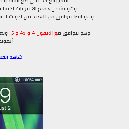
الثيم رائع جدا يأتي مع أناقة و
وهو يشمل جميع الايقونات الاساسية
و
وهو يتوافق م
ع الايفون 4 و 4s و 5
ويعت
أيقونة
شاهد الصور