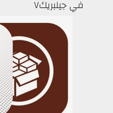
في جيلبريك٧