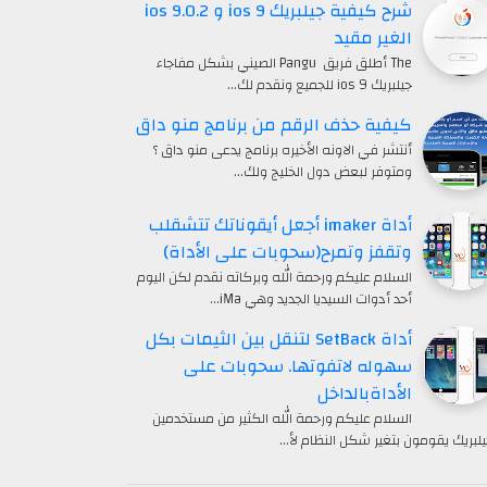
شرح كيفية جيلبريك ios 9 و ios 9.0.2
الغير مقيد
The أطلق فريق Pangu الصيني بشكل مفاجاء
جيلبريك ios 9 للجميع ونقدم لك…
كيفية حذف الرقم من برنامج منو داق
أنتشر في الاونه الأخيره برنامج يدعى منو داق ؟
ومتوفر لبعض دول الخليج ولك…
أداة imaker أجعل أيقوناتك تتشقلب
وتقفز وتمرح(سحوبات على الأداة)
السلام عليكم ورحمة الله وبركاته نقدم لكن اليوم
أحد أدوات السيديا الجديد وهي iMa…
أداة SetBack لتنقل بين الثيمات بكل
سهوله لاتفوتها. سحوبات على
الأداةبالداخل
السلام عليكم ورحمة الله الكثير من مستخدمين
يلبريك يقومون بتغير شكل النظام لأ…