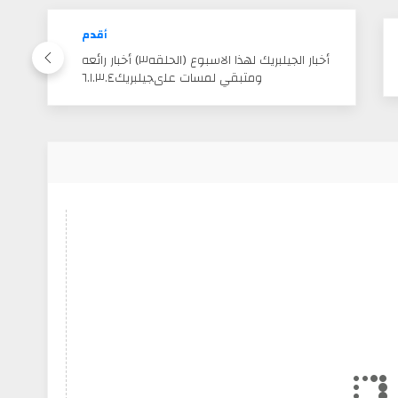
أقدم
أخبار الجيلبريك لهذا الاسبوع (الحلقه٣) أخبار رائعه
ومتبقي لمسات علىجيلبريك٦.١.٣.٤