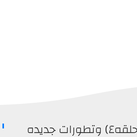
أخبار الجيلبريك ومع (الحلقه٤) وتطورات جديده