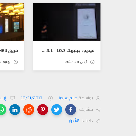
فيديو : جيلبريك 10.3 - 10.3.1 قادم من فريق PANGU
أبريل 28, 2017
يوليو 03, 2016
بواسطة
عالم سيديا
-
10/31/2013
إرسا
مشاركة
Labels:
#أخبار