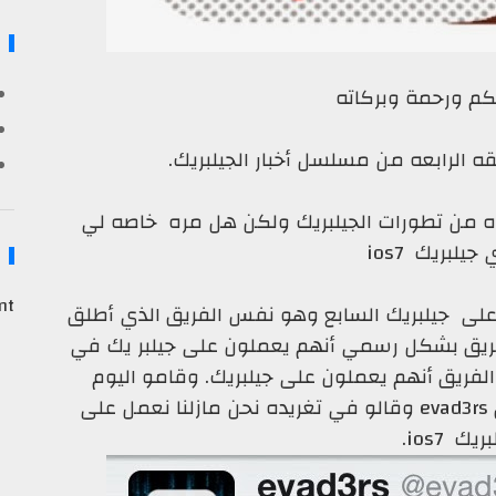
كم ورحمة وبركاته
ه الرابعه من مسلسل أخبار الجيلبريك.
ه من تطورات الجيلبريك ولكن هل مره خاصه لي
يلبريك ios7
nt
جميع أن فريق evad3rs يعمل على جيلبريك السابع وهو نفس الفريق الذي أطلق
لفريق بشكل رسمي أنهم يعملون على جيلبر يك في
ريق أنهم يعملون على جيلبريك. وقامو اليوم
بالتصريح بشكل رسمي في حساب الفريق evad3rs وقالو في تغريده نحن مازلنا نعمل على
ريك ios7.