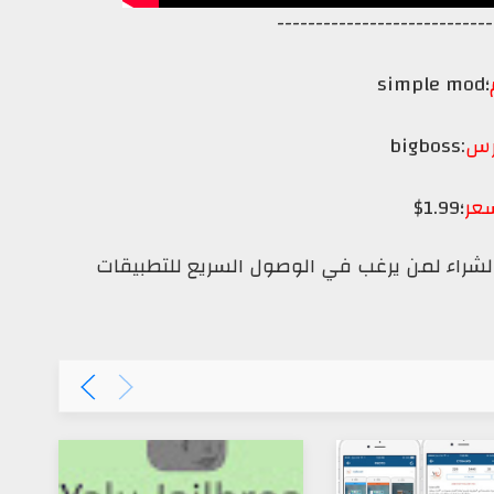
----------------------------
؛simple mod
س
:bigboss
عر
؛1.99$
 الشراء لمن يرغب في الوصول السريع للتطبيقات