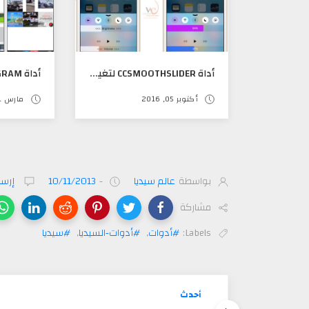
أداة CCSMOOTHSLIDER لتغير لون وشكل شريط الإضائه والصوت في مركز التحكم
أكتوبر 05, 2016
مارس 21, 2016
بواسطة
عالم سيديا
-
10/11/2013
إرسا
مشاركة
Labels:
#أدوات
,
#أدوات-السيديا
,
#سيديا
أحدث