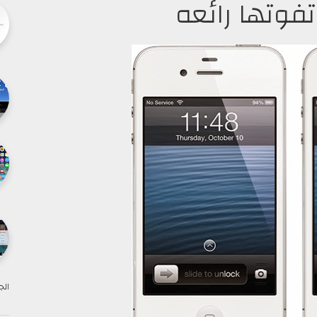
تفوتها رائعه
الج