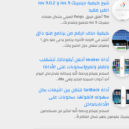
شرح كيفية جيلبريك ios 9 و ios 9.0.2
الغير مقيد
The أطلق فريق Pangu الصيني بشكل مفاجاء
جيلبريك ios 9 للجميع ونقدم لك…
كيفية حذف الرقم من برنامج منو داق
أنتشر في الاونه الأخيره برنامج يدعى منو داق ؟
ومتوفر لبعض دول الخليج ولك…
أداة imaker أجعل أيقوناتك تتشقلب
وتقفز وتمرح(سحوبات على الأداة)
السلام عليكم ورحمة الله وبركاته نقدم لكن اليوم
أحد أدوات السيديا الجديد وهي iMa…
أداة SetBack لتنقل بين الثيمات بكل
سهوله لاتفوتها. سحوبات على
الأداةبالداخل
السلام عليكم ورحمة الله الكثير من مستخدمين
يلبريك يقومون بتغير شكل النظام لأ…