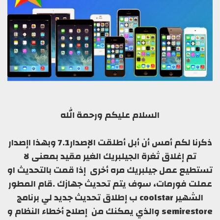
السلام عليكم ورحمة الله
ذكرنا لكم أمس أن أبل أطلقت الإصدار7.1 وبهذا اإصدار
تم إغلاق ثغرة الجيلبريك الغير مقيد بمعنى لا
تستطيع عمل جيلبريك مره أخرى إذا قمت بالتحديث او
عملت فورمات، سوف يتم تحديث جهازك .قام المطور
الشهير coolstar ب إطلاق تحديث جديد لي برنامج
semirestore والذي يمكنك من إصلاح أخطاء النظام و