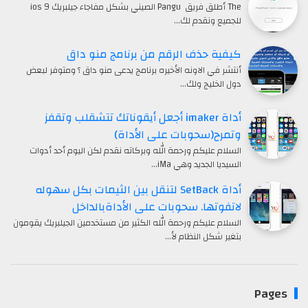
The أطلق فريق Pangu الصيني بشكل مفاجاء جيلبريك ios 9
للجميع ونقدم لك…
كيفية حذف الرقم من برنامج منو داق
أنتشر في الاونه الأخيره برنامج يدعى منو داق ؟ ومتوفر لبعض
دول الخليج ولك…
أداة imaker أجعل أيقوناتك تتشقلب وتقفز
وتمرح(سحوبات على الأداة)
السلام عليكم ورحمة الله وبركاته نقدم لكن اليوم أحد أدوات
السيديا الجديد وهي iMa…
أداة SetBack لتنقل بين الثيمات بكل سهوله
لاتفوتها. سحوبات على الأداةبالداخل
السلام عليكم ورحمة الله الكثير من مستخدمين الجيلبريك يقومون
بتغير شكل النظام لأ…
Pages