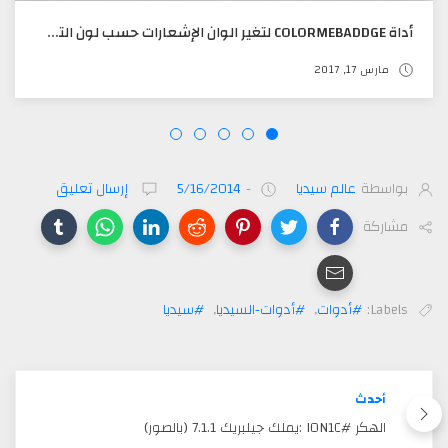
أداة COLORMEBADDGE لتغير الوان الإشعارات حسب لون التطبيق تدعم IOS 10
مارس 17, 2017
بواسطة
عالم سيديا
-
5/16/2014
إرسال تعليق
مشاركة
Labels:
#أدوات
,
#أدوات-السيديا
,
#سيديا
أحدث
الهكر #I0N1C :يملك جيلبريك 7.1.1 (بالصور)