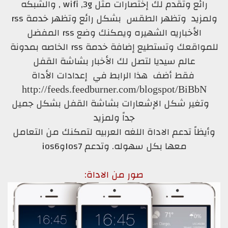
رائع وتقدم لك إختصارات مثل wifi ,3g , والشبكه
ولمزيد وتظهر الطقس بشكل رائع وتظهر خدمة rss
الأخباريه الشهيره ويمكنك وضع rss المفضل
للمواقعك وتستطيع إضافة خدمة rss الخاصه بمدونة
عالم سيديا لتصل لك الأخبار بشاشة القفل
فقط أضف هذا الرابط في إعدادات الأداة
http://feeds.feedburner.com/blogspot/BiBbN
وتغير شكل
الإشعارات بشاشة القفل بشكل جميل
جداً ولمزيد
وأيظاً تدعم الاداة اللغه العربيه لتمكنك من التعامل
معها بكل سهوله. وتدعم Ios7وios6
صور من الاداة: