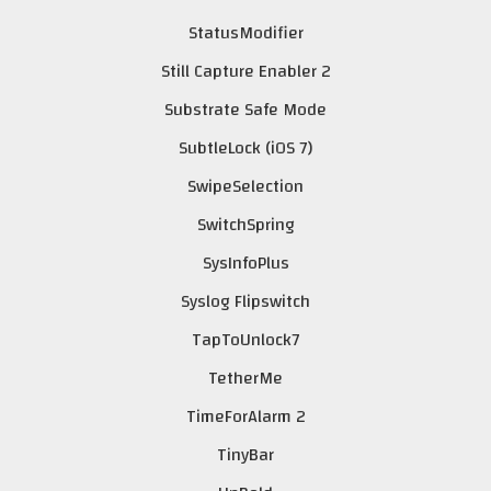
StatusModifier
Still Capture Enabler 2
Substrate Safe Mode
SubtleLock (iOS 7)
SwipeSelection
SwitchSpring
SysInfoPlus
Syslog Flipswitch
TapToUnlock7
TetherMe
TimeForAlarm 2
TinyBar