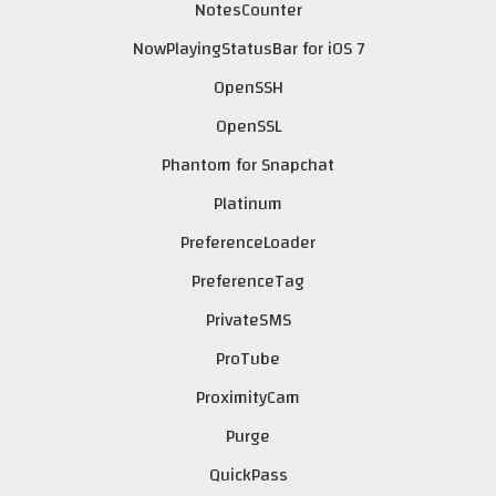
NotesCounter
NowPlayingStatusBar for iOS 7
OpenSSH
OpenSSL
Phantom for Snapchat
Platinum
PreferenceLoader
PreferenceTag
PrivateSMS
ProTube
ProximityCam
Purge
QuickPass