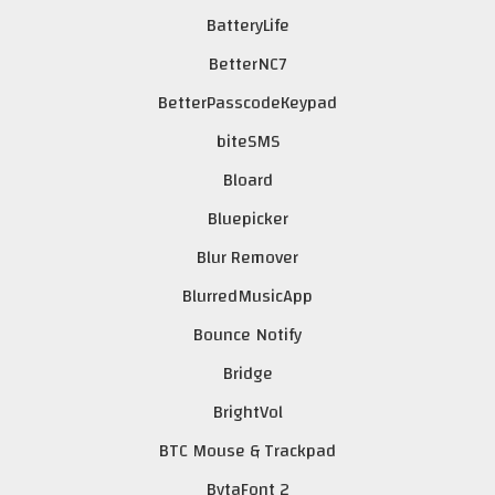
BatteryLife
BetterNC7
BetterPasscodeKeypad
biteSMS
Bloard
Bluepicker
Blur Remover
BlurredMusicApp
Bounce Notify
Bridge
BrightVol
BTC Mouse & Trackpad
BytaFont 2