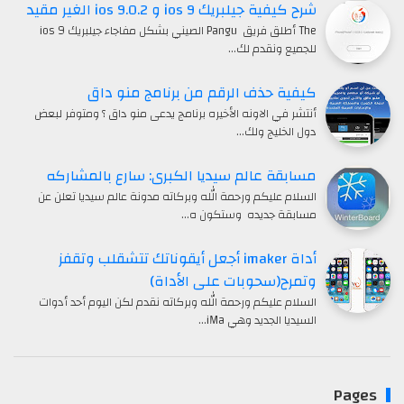
شرح كيفية جيلبريك ios 9 و ios 9.0.2 الغير مقيد
The أطلق فريق Pangu الصيني بشكل مفاجاء جيلبريك ios 9
للجميع ونقدم لك…
كيفية حذف الرقم من برنامج منو داق
أنتشر في الاونه الأخيره برنامج يدعى منو داق ؟ ومتوفر لبعض
دول الخليج ولك…
مسابقة عالم سيديا الكبرى: سارع بالمشاركه
السلام عليكم ورحمة الله وبركاته مدونة عالم سيديا تعلن عن
مسابقة جديده وستكون ه…
أداة imaker أجعل أيقوناتك تتشقلب وتقفز
وتمرح(سحوبات على الأداة)
السلام عليكم ورحمة الله وبركاته نقدم لكن اليوم أحد أدوات
السيديا الجديد وهي iMa…
Pages