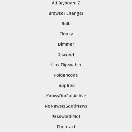
AltKeyboard 2
Browser Changer
Bulb
Cloaky
Dimmer
Discreet
f.lux Flipswitch
FolderIcons
Iappfree
Knowy0urCallActive
NoNewsIsGoodNews
PasswordPilot
Phontact