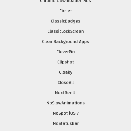
Chrome Downloader Plus
Circlet
ClassicBadges
ClassicLockScreen
Clear Background Apps
CleverPin
Clipshot
Cloaky
CloseAll
NextGenUI
NoSlowAnimations
NoSpot iOS 7
NoStatusBar