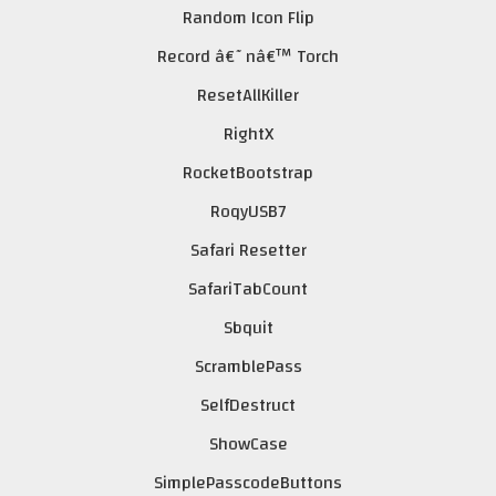
Random Icon Flip
Record â€˜nâ€™ Torch
ResetAllKiller
RightX
RocketBootstrap
RoqyUSB7
Safari Resetter
SafariTabCount
Sbquit
ScramblePass
SelfDestruct
ShowCase
SimplePasscodeButtons