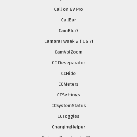
Call on GV Pro
CallBar
CamBlur7
CameraTweak 2 (iOS 7)
CamVolZoom
CC Deseparator
CCHide
CCMeters
CCSettings
CCSystemStatus
CCToggles
ChargingHelper