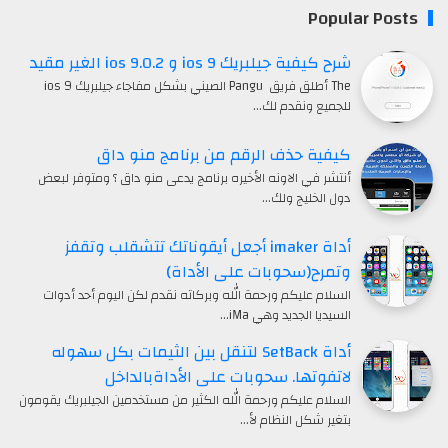
Popular Posts
شرح كيفية جيلبريك ios 9 و ios 9.0.2 الغير مقيد
The أطلق فريق Pangu الصيني بشكل مفاجاء جيلبريك ios 9
للجميع ونقدم لك…
كيفية حذف الرقم من برنامج منو داق
أنتشر في الاونه الأخيره برنامج يدعى منو داق ؟ ومتوفر لبعض
دول الخليج ولك…
أداة imaker أجعل أيقوناتك تتشقلب وتقفز
وتمرح(سحوبات على الأداة)
السلام عليكم ورحمة الله وبركاته نقدم لكن اليوم أحد أدوات
السيديا الجديد وهي iMa…
أداة SetBack لتنقل بين الثيمات بكل سهوله
لاتفوتها. سحوبات على الأداةبالداخل
السلام عليكم ورحمة الله الكثير من مستخدمين الجيلبريك يقومون
بتغير شكل النظام لأ…