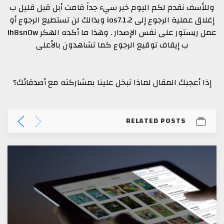
وللأسف نقدم لكم اليوم خبر سيء جداً قامت أبل قبل قليل ب
إغلاق عملية الرجوع إلى ios7.1.2 وبذالك لن تستطيع الرجوع أو
عمل ريستور على نفس الإصدار . وهذا ما أكده الهكر Ih8sn0w
ب إيقاف توقيع الرجوع كما تشاهدون بالأعلى
إذا أعجبك المقال لماذا تبخل علينا بمشاركته مع أصدقائك؟
RELATED POSTS