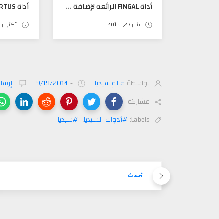
أداة FINGAL الرائعه لإضافة مؤثرات رائعه على الأيقونات
يناير 27, 2016
أكتوبر 25, 2016
بواسطة
عالم سيديا
-
9/19/2014
إرسال
مشاركة
Labels:
#أدوات-السيديا
,
#سيديا
أحدث