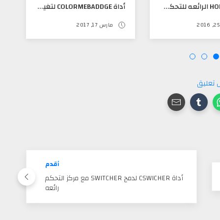
أداة HORTUS الرائعه للتحكم بالأنميشن الجهاز بشكل رائع
أداة COLORMEBADDGE لتغير الوان الإشعارات حسب لون التطبيق تدعم IOS 10
مارس 17, 2017
 تعليق
أقدم
أداة CSWICHER لدمج SWITCHER مع مركز التحكم
رائعه