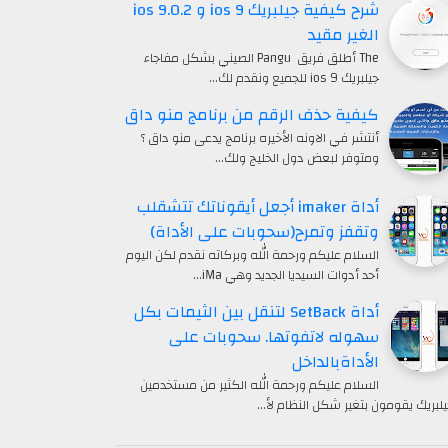
شرح كيفية جيلبريك ios 9 و ios 9.0.2
الغير مقيد
The أطلق فريق Pangu الصيني بشكل مفاجاء
جيلبريك ios 9 للجميع ونقدم لك…
كيفية حذف الرقم من برنامج منو داق
أنتشر في الاونه الأخيره برنامج يدعى منو داق ؟
ومتوفر لبعض دول الخليج ولك…
أداة imaker أجعل أيقوناتك تتشقلب
وتقفز وتمرح(سحوبات على الأداة)
السلام عليكم ورحمة الله وبركاته نقدم لكن اليوم
أحد أدوات السيديا الجديد وهي iMa…
أداة SetBack لتنقل بين الثيمات بكل
سهوله لاتفوتها. سحوبات على
الأداةبالداخل
السلام عليكم ورحمة الله الكثير من مستخدمين
يلبريك يقومون بتغير شكل النظام لأ…