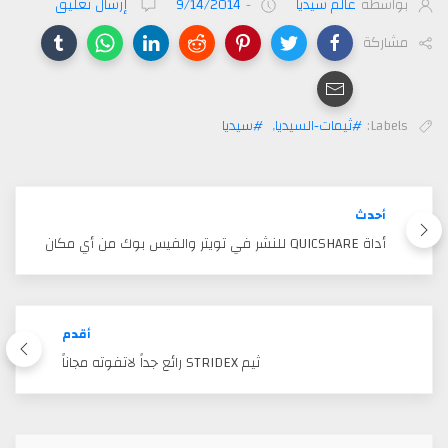
بواسطة
عالم سيديا
-
9/14/2014
إرسال تعليق
مشاركة
Labels:
#ثيمات-السيديا
,
#سيديا
أحدث
أداة QUICSHARE للنشر في تويتر والفيس بوك من أي مكان
أقدم
ثيم STRIDEX رائع جداً لاتفوته مجاناً