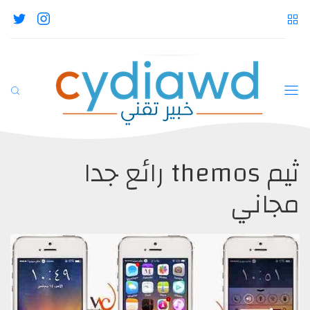
ثيم themos رائع جدا
مجاني