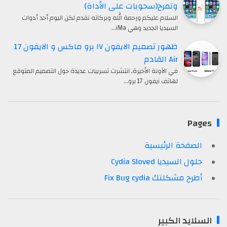
وتمرح(سحوبات على الأداة)
السلام عليكم ورحمة الله وبركاته نقدم لكن اليوم أحد أدوات
السيديا الجديد وهي iMa…
ظهور تصميم الايفون ١٧ برو ماكس و الايفون 17
Air القادم
في الآونة الأخيرة، انتشرت تسريبات عديدة حول التصميم المتوقع
لهاتف آيفون 17 برو…
Pages
الصفحة الرئيسية
حلول السيديا Cydia Sloved
أطرح مشكلتك Fix Bug cydia
السلايد الكبير