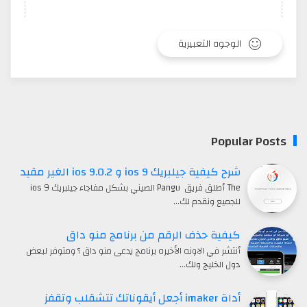
الوجوه التعبيرية
Popular Posts
شرح كيفية جيلبريك ios 9 و ios 9.0.2 الغير مقيد
The أطلق فريق Pangu الصيني بشكل مفاجاء جيلبريك ios 9
للجميع ونقدم لك…
كيفية حذف الرقم من برنامج منو داق
أنتشر في الاونه الأخيره برنامج يدعى منو داق ؟ ومتوفر لبعض
دول الخليج ولك…
أداة imaker أجعل أيقوناتك تتشقلب وتقفز