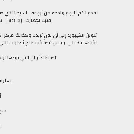
فنيه لجهازك إذا Tinct تمكنك الأداة من UI الخاص بجهازك
تلوين الكيبورد إلى أي لون تريده وكذالك مركز الإ
تشاهد بالأعلى وتلون أيضاً شريط الإشعارات ال
أ
لضبط الألوان التي تريدها تو
معلوما
أد
سورس:
سع