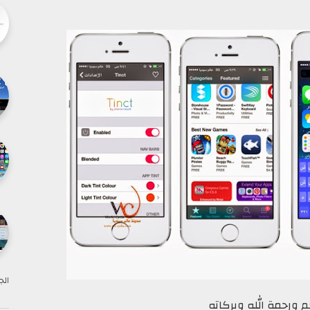
الج
 ورحمة الله وبركاته