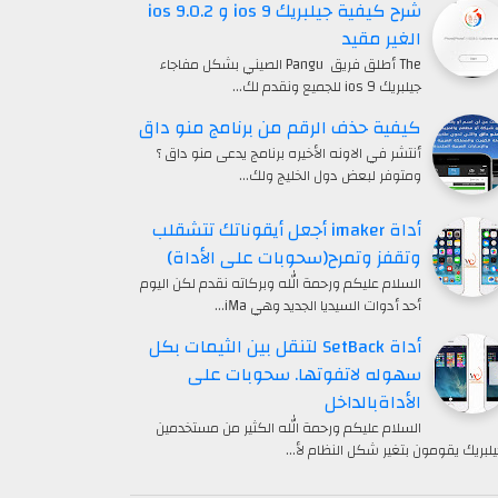
شرح كيفية جيلبريك ios 9 و ios 9.0.2
الغير مقيد
The أطلق فريق Pangu الصيني بشكل مفاجاء
جيلبريك ios 9 للجميع ونقدم لك…
كيفية حذف الرقم من برنامج منو داق
أنتشر في الاونه الأخيره برنامج يدعى منو داق ؟
ومتوفر لبعض دول الخليج ولك…
أداة imaker أجعل أيقوناتك تتشقلب
وتقفز وتمرح(سحوبات على الأداة)
السلام عليكم ورحمة الله وبركاته نقدم لكن اليوم
أحد أدوات السيديا الجديد وهي iMa…
أداة SetBack لتنقل بين الثيمات بكل
سهوله لاتفوتها. سحوبات على
الأداةبالداخل
السلام عليكم ورحمة الله الكثير من مستخدمين
يلبريك يقومون بتغير شكل النظام لأ…