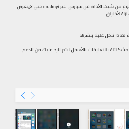
كلمة عالم سيديا: الأداة رائع جداً وننصح بها .لاتقوم من تثبيت الأداة من سورس غير modmyi حتى لايتعرض
زك لأختراق
ة لماذا تبخل علينا بنشرها
 مشكلتك بالتعليقات بالأسفل ليتم الرد عليك من الدعم