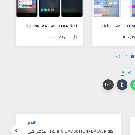
أداة CCSMOOTHSLIDER لتغير لون وشكل شريط الإضائه والصوت في مركز التحكم
أداة VINTAGESWITCHER الرائعه لإضافة سويشر IOS 6 إلى IOS 9X
يناير 28, 2016
 تعليق
أقدم
اداة WACAMBUTTONREMOVER إزالة زر الكاميرا في