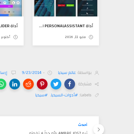
أداة PERSONALASSISTANT الرائعه لإضافة الكثير من المميزات لشاشة القفل
مايو 11, 2016
أكتوبر 05, 2016
بواسطة
عالم سيديا
-
9/23/2014
إرسال
مشاركة
Labels:
#أدوات-السيديا
,
#سيديا
أحدث
ثيم AMBRE IOS7 رائع جداً لا تفوته