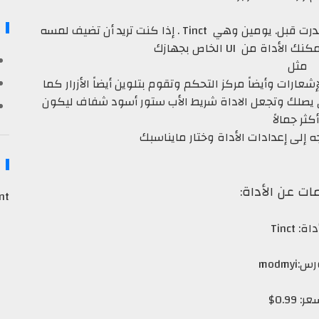
نقدم لكم اليوم واحده من أروعه السيديا الاي صدرت قبل. يومين وهي Tinct . إذا كنت تريد أن تضيف لمسه
مثل
شعارات وأيضاً مركز التحكم وتقوم بتلوين أيضاً الأزرار كما
تي يصلك وتجعل الاداة شريط الأب ستور أسود شفاف ليكون
كثر جمالاً
جه إلى إعدادات الأداة وختار مايناسبك
ت عن الأداة
:
nt
اة: Tinct
modmyi
ر: 0.99$