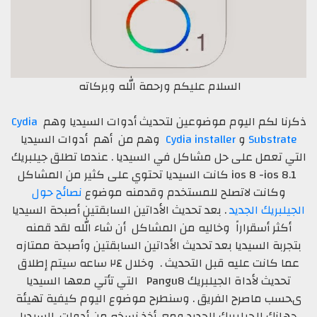
السلام عليكم ورحمة الله وبركاته
ذكرنا لكم اليوم موضوعين لتحديث أدوات السيديا وهم
Cydia
Substrate
و
Cydia installer
وهم من أهم أدوات السيديا
التي تعمل على حل مشاكل في السيديا . عندما تطلق جيلبريك
ios 8 -ios 8.1 كانت السيديا تحتوي على كثير من المشاكل
وكانت لاتصلح للمستخدم وقدمنه موضوع
نصائح حول
الجيلبريك الجديد
. بعد تحديث الأداتين السابقتين أصبحة السيديا
أكثر أسقراراً وخاليه من المشاكل أن شاء الله لقد قمنه
بتجربة السيديا بعد تحديث الأداتين السابقتين وأصبحة ممتازه
عما كانت عليه قبل التحديث . وخلال ٢٤ ساعه سيتم إطلاق
تحديث لأداة الجيلبريك Pangu8 التي تأتي معها السيديا
ىحسب ماصرح الفريق . وسنطرح موضوع اليوم كيفية تهيئة
جهازك للجيلبريك الجديد ومع أخذ نسخه من أدوات. السيديا