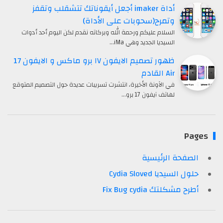
أداة imaker أجعل أيقوناتك تتشقلب وتقفز
وتمرح(سحوبات على الأداة)
السلام عليكم ورحمة الله وبركاته نقدم لكن اليوم أحد أدوات
السيديا الجديد وهي iMa…
ظهور تصميم الايفون ١٧ برو ماكس و الايفون 17
Air القادم
في الآونة الأخيرة، انتشرت تسريبات عديدة حول التصميم المتوقع
لهاتف آيفون 17 برو…
Pages
الصفحة الرئيسية
حلول السيديا Cydia Sloved
أطرح مشكلتك Fix Bug cydia