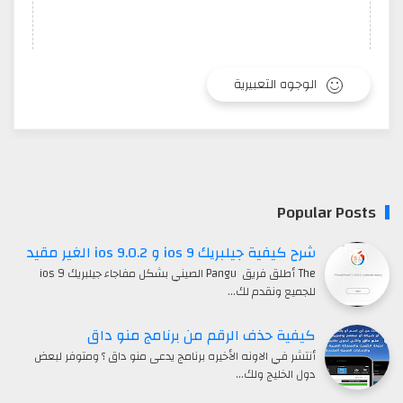
الوجوه التعبيرية
Popular Posts
شرح كيفية جيلبريك ios 9 و ios 9.0.2 الغير مقيد
The أطلق فريق Pangu الصيني بشكل مفاجاء جيلبريك ios 9
للجميع ونقدم لك…
كيفية حذف الرقم من برنامج منو داق
أنتشر في الاونه الأخيره برنامج يدعى منو داق ؟ ومتوفر لبعض
دول الخليج ولك…