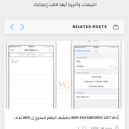
الثيمات وأخبِرنا أيها لاقت إعجابك
RELATED POSTS
أداة WIFI PASSWORDS LIST لكشف الرقم السري ل WIFI تدعم IOS 9XX
فبراير 14, 2016
1