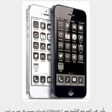
يأتي في المرتبه الثانيه ثيم
0bscure 7 الرائع ولذي مصمم بكل فخر من أيدي