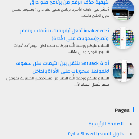
كيفية حذف الرقم من برنامج منو داق
أنتشر في الاونه الأخيره برنامج يدعى منو داق ؟ ومتوفر لبعض
دول الخليج ولك…
أداة imaker أجعل أيقوناتك تتشقلب وتقفز
وتمرح(سحوبات على الأداة)
السلام عليكم ورحمة الله وبركاته نقدم لكن اليوم أحد أدوات
السيديا الجديد وهي iMa…
أداة SetBack لتنقل بين الثيمات بكل سهوله
لاتفوتها. سحوبات على الأداةبالداخل
السلام عليكم ورحمة الله الكثير من مستخدمين الجيلبريك يقومون
بتغير شكل النظام لأ…
Pages
الصفحة الرئيسية
حلول السيديا Cydia Sloved