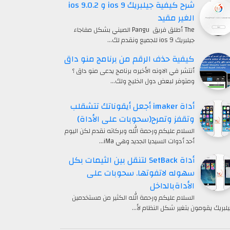
شرح كيفية جيلبريك ios 9 و ios 9.0.2
الغير مقيد
The أطلق فريق Pangu الصيني بشكل مفاجاء
جيلبريك ios 9 للجميع ونقدم لك…
كيفية حذف الرقم من برنامج منو داق
أنتشر في الاونه الأخيره برنامج يدعى منو داق ؟
ومتوفر لبعض دول الخليج ولك…
أداة imaker أجعل أيقوناتك تتشقلب
وتقفز وتمرح(سحوبات على الأداة)
السلام عليكم ورحمة الله وبركاته نقدم لكن اليوم
أحد أدوات السيديا الجديد وهي iMa…
أداة SetBack لتنقل بين الثيمات بكل
سهوله لاتفوتها. سحوبات على
الأداةبالداخل
السلام عليكم ورحمة الله الكثير من مستخدمين
يلبريك يقومون بتغير شكل النظام لأ…