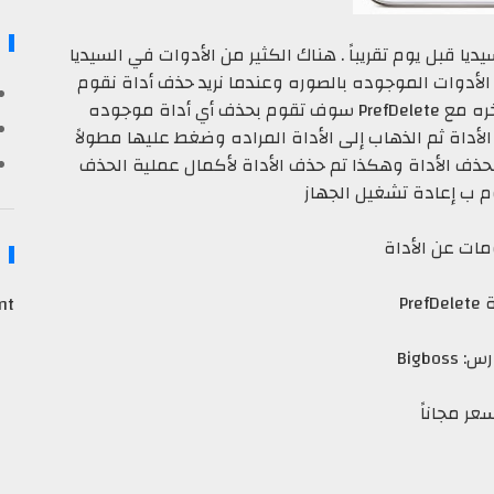
PrefDele التي صدرة بالسيديا قبل يوم تقريباً . هناك الكثير من الأدوات في السيديا
الأدوات الموجوده بالصوره وعندما نريد حذف أداة نقوم
أخره مع
PrefDelete سوف تقوم بحذف أي أداة موجوده
داة ثم الذهاب إلى الأداة المراده وضغط عليها مطولاً
ت إضغط Unistall وسيقوم بحذف الأداة وهكذا تم حذف الأداة لأكمال عملية الحذف
 ب إعادة تشغيل الجهاز
ات عن الأداة
PrefD
nt
Bigboss
عر مجاناً