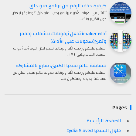
كيفية حذف الرقم من برنامج منو داق
أنتشر في الاونه الأخيره برنامج يدعى منو داق ؟ ومتوفر لبعض
دول الخليج ولك…
أداة imaker أجعل أيقوناتك تتشقلب وتقفز
وتمرح(سحوبات على الأداة)
السلام عليكم ورحمة الله وبركاته نقدم لكن اليوم أحد أدوات
السيديا الجديد وهي iMa…
مسابقة عالم سيديا الكبرى: سارع بالمشاركه
السلام عليكم ورحمة الله وبركاته مدونة عالم سيديا تعلن عن
مسابقة جديده وستكون ه…
Pages
الصفحة الرئيسية
حلول السيديا Cydia Sloved