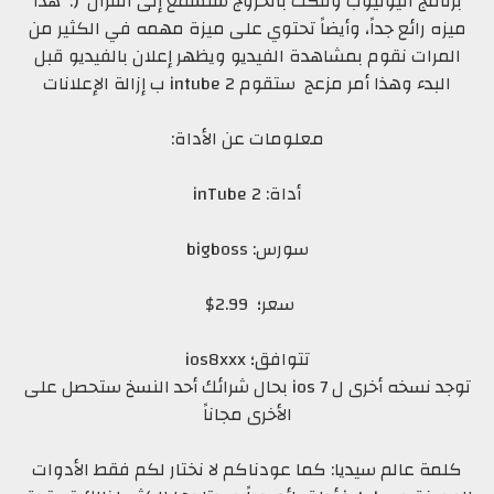
برنامج اليوتيوب وقكت بالخروج ستسمع إلى القرآن (: هذا
ميزه رائع جداً، وأيضاً تحتوي على ميزة مهمه في الكثير من
المرات نقوم بمشاهدة الفيديو ويظهر إعلان بالفيديو قبل
البدء وهذا أمر مزعج ستقوم intube 2 ب إزالة الإعلانات
معلومات عن الأداة:
أداة: inTube 2
سورس: bigboss
سعر؛ 2.99$
تتوافق؛ ios8xxx
توجد نسخه أخرى ل ios 7 بحال شرائك أحد النسخ ستحصل على
الأخرى مجاناً
كلمة عالم سيديا: كما عودناكم لا نختار لكم فقط الأدوات