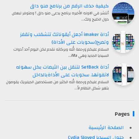
كيفية حذف الرقم من برنامج منو داق
أنتشر في الاونه الأخيره برنامج يدعى منو داق ؟ ومتوفر لبعض
دول الخليج ولك…
أداة imaker أجعل أيقوناتك تتشقلب وتقفز
وتمرح(سحوبات على الأداة)
السلام عليكم ورحمة الله وبركاته نقدم لكن اليوم أحد أدوات
السيديا الجديد وهي iMa…
أداة SetBack لتنقل بين الثيمات بكل سهوله
لاتفوتها. سحوبات على الأداةبالداخل
السلام عليكم ورحمة الله الكثير من مستخدمين الجيلبريك يقومون
بتغير شكل النظام لأ…
Pages
الصفحة الرئيسية
حلول السيديا Cydia Sloved