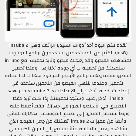
نقدم لكم اليوم أحد أدوات السيديا الرائعه وهي inTube 2
(ios8) الكثير من المستخدمين يستخدمون برنامج اليوتيوب
لمشاهدة الفيديو وقد يعجبك فيديو وتريد تحميله مع
inTube
ستمكنك من تحميله ب أي جوده تختارها وعندا تحميل
الفيديو سوف يذهب برنامج الأيتونز الموجود بجهازك لترا عملية
التحميل وعندما ينتهي الفيديو من التحميل ستجده في
إعدادات الأداة أذهب إلى الإعدادات > intube 2 > خيار save
inside... أدخل عليه وستجد تحميلاتك إذا كنت تريد حفظ
التطبيق في الأستديو الصور في جهازك فقط أضغط عليه
وأيضاً سينتقل الفيديو إلى تطبيق الموسيقى بجهازك تلقائي.
وأيضاً من مميزات intube 2 تمكنك من جعل الفيديو الذي
تشاهده يعمل بالخلفيه مثلاً تستمع إلى القرآن الكريم في