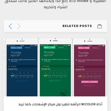
المميزة و intube أداة رائع جداً ويحتاجها الكثير لذالك تستحق
الشراء ولتجربه
RELATED POSTS
أداة NCCOLOR الرائعه لتغير لون مركز الإشعارات كما تريد