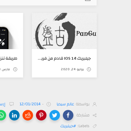
جيلبريك IOS 14 قادم من فريق PANGU
يوليو 24, 2020
مارس 03, 2021
بواسطة
عالم سيديا
-
12/01/2014
إرسا
مشاركة
Labels:
#جيلبريك