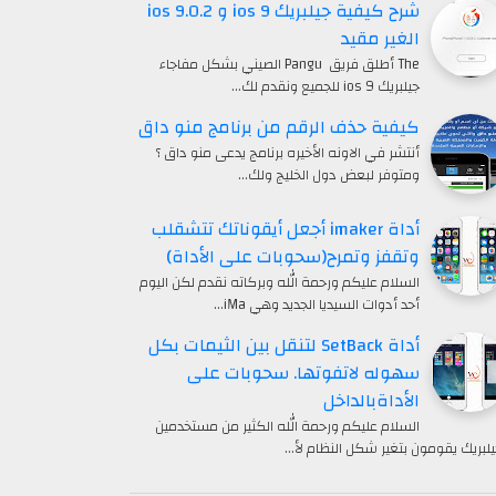
شرح كيفية جيلبريك ios 9 و ios 9.0.2
الغير مقيد
The أطلق فريق Pangu الصيني بشكل مفاجاء
جيلبريك ios 9 للجميع ونقدم لك…
كيفية حذف الرقم من برنامج منو داق
أنتشر في الاونه الأخيره برنامج يدعى منو داق ؟
ومتوفر لبعض دول الخليج ولك…
أداة imaker أجعل أيقوناتك تتشقلب
وتقفز وتمرح(سحوبات على الأداة)
السلام عليكم ورحمة الله وبركاته نقدم لكن اليوم
أحد أدوات السيديا الجديد وهي iMa…
أداة SetBack لتنقل بين الثيمات بكل
سهوله لاتفوتها. سحوبات على
الأداةبالداخل
السلام عليكم ورحمة الله الكثير من مستخدمين
يلبريك يقومون بتغير شكل النظام لأ…