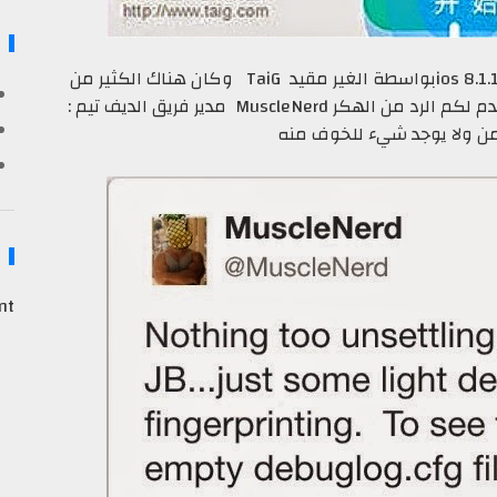
ذكرنا لكم قبل يومين موضوع كيفية جيلبريك ios 8.1.1بواسطة الغير مقيد TaiG وكان هناك الكثير من
MuscleNe مدير فريق الديف تيم :
أمن ولا يوجد شيء للخوف منه
nt