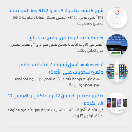
شرح كيفية جيلبريك ios 9 و ios 9.0.2 الغير مقيد
The أطلق فريق Pangu الصيني بشكل مفاجاء جيلبريك ios 9
للجميع ونقدم لك…
كيفية حذف الرقم من برنامج منو داق
أنتشر في الاونه الأخيره برنامج يدعى منو داق ؟ ومتوفر لبعض
دول الخليج ولك…
أداة imaker أجعل أيقوناتك تتشقلب وتقفز
وتمرح(سحوبات على الأداة)
السلام عليكم ورحمة الله وبركاته نقدم لكن اليوم أحد أدوات
السيديا الجديد وهي iMa…
ظهور تصميم الايفون ١٧ برو ماكس و الايفون 17
Air القادم
في الآونة الأخيرة، انتشرت تسريبات عديدة حول التصميم المتوقع
لهاتف آيفون 17 برو…