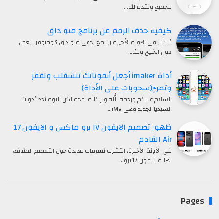
للجميع ونقدم لك…
كيفية حذف الرقم من برنامج منو داق
أنتشر في الاونه الأخيره برنامج يدعى منو داق ؟ ومتوفر لبعض
دول الخليج ولك…
أداة imaker أجعل أيقوناتك تتشقلب وتقفز
وتمرح(سحوبات على الأداة)
السلام عليكم ورحمة الله وبركاته نقدم لكن اليوم أحد أدوات
السيديا الجديد وهي iMa…
ظهور تصميم الايفون ١٧ برو ماكس و الايفون 17
Air القادم
في الآونة الأخيرة، انتشرت تسريبات عديدة حول التصميم المتوقع
لهاتف آيفون 17 برو…
Pages