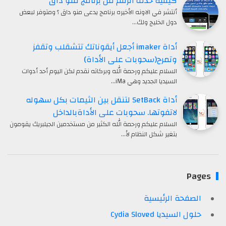
كيفية حذف الرقم من برنامج منو داق
أنتشر في الاونه الأخيره برنامج يدعى منو داق ؟ ومتوفر لبعض
دول الخليج ولك…
أداة imaker أجعل أيقوناتك تتشقلب وتقفز
وتمرح(سحوبات على الأداة)
السلام عليكم ورحمة الله وبركاته نقدم لكن اليوم أحد أدوات
السيديا الجديد وهي iMa…
أداة SetBack لتنقل بين الثيمات بكل سهوله
لاتفوتها. سحوبات على الأداةبالداخل
السلام عليكم ورحمة الله الكثير من مستخدمين الجيلبريك يقومون
بتغير شكل النظام لأ…
Pages
الصفحة الرئيسية
حلول السيديا Cydia Sloved