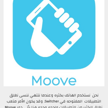
نحن نستخدم الهاتف بكثره وعندما نتتهي ننسى نغلق
التطبيقات المفتوحه في Switcher. وقد يكون الأمر متعب
نغلق الكثير من التطبيقات واحده وحده هنا يأتي دور Moove