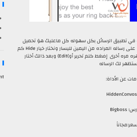
خفاء رسائلك في تطبيق الرسائل بكل سهوله كل ماعليك هوَ تحميل
الأداة قم الذهاب لتطبيق الرسائل لديك والسحب على رساله المراده من اليمين لليسار ونختار خيار Hide كم
هوَ موضح فوق وهكذا تم إخفائها ولكي تظهره مره أخرى إضغط كلم تحرير أو)Edit) وبعد ذالك أختار
nt
ات عن الأداة:
HiddenConvos
Bigboss
عر:مجاناً