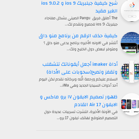
شرح كيفية جيلبريك ios 9 و ios 9.0.2
الغير مقيد
The أطلق فريق Pangu الصيني بشكل مفاجاء
جيلبريك ios 9 للجميع ونقدم لك…
كيفية حذف الرقم من برنامج منو داق
أنتشر في الاونه الأخيره برنامج يدعى منو داق ؟
ومتوفر لبعض دول الخليج ولك…
أداة imaker أجعل أيقوناتك تتشقلب
وتقفز وتمرح(سحوبات على الأداة)
السلام عليكم ورحمة الله وبركاته نقدم لكن اليوم
أحد أدوات السيديا الجديد وهي iMa…
ظهور تصميم الايفون ١٧ برو ماكس و
الايفون 17 Air القادم
في الآونة الأخيرة، انتشرت تسريبات عديدة حول
التصميم المتوقع لهاتف آيفون 17 برو…