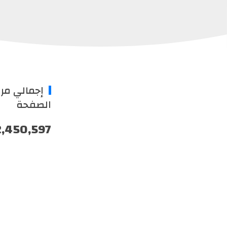
إجمالي مر
الصفحة
2,450,597