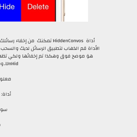
أداة HiddenConvos تمكنك من إ
UnHid..وستظهر لك الرساله
معلوم
أداة:
سورس؛ 
س