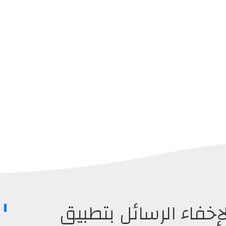
اة HiddenConvos لإخفاء الرسائل بتطبيق