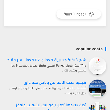
الوجوه التعبيرية
Popular Posts
شرح كيفية جيلبريك ios 9 و ios 9.0.2 الغير مقيد
The أطلق فريق Pangu الصيني بشكل مفاجاء جيلبريك ios 9
للجميع ونقدم لك…
كيفية حذف الرقم من برنامج منو داق
أنتشر في الاونه الأخيره برنامج يدعى منو داق ؟ ومتوفر لبعض
دول الخليج ولك…
أداة imaker أجعل أيقوناتك تتشقلب وتقفز