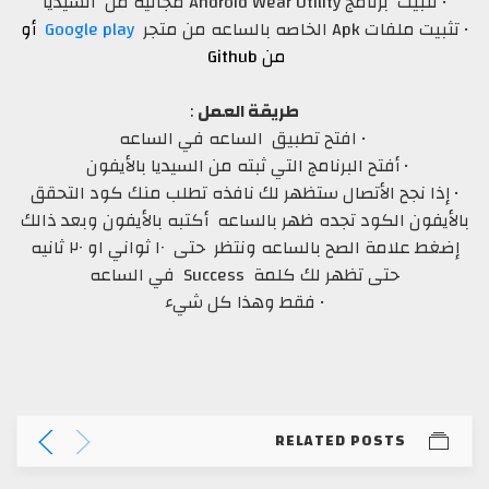
• تثبيت برنامج Android Wear Utility مجانيه من السيديا
• تثبيت ملفات Apk الخاصه بالساعه من متجر
Google play
أو
من Github
طريقة العمل
:
• افتح تطبيق الساعه في الساعه
• أفتح البرنامج التي ثبته من السيديا بالأيفون
• إذا نجح الأتصال ستظهر لك نافذه تطلب منك كود التحقق
بالأيفون الكود تجده ظهر بالساعه أكتبه بالأيفون وبعد ذالك
إضغط علامة الصح بالساعه ونتظر حتى ١٠ ثواني او ٢٠ ثانيه
حتى تظهر لك كلمة Success في الساعه
• فقط وهذا كل شيء
RELATED POSTS