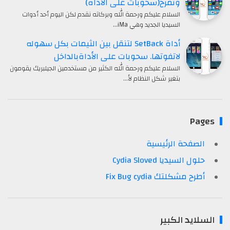
وتمرح(سحوبات على الأداة)
السلام عليكم ورحمة الله وبركاته نقدم لكن اليوم أحد أدوات
السيديا الجديد وهي iMa…
أداة SetBack لتنقل بين الثيمات بكل سهوله
لاتفوتها. سحوبات على الأداةبالداخل
السلام عليكم ورحمة الله الكثير من مستخدمين الجيلبريك يقومون
بتغير شكل النظام لأ…
Pages
الصفحة الرئيسية
حلول السيديا Cydia Sloved
أطرح مشكلتك Fix Bug cydia
السلايد الكبير