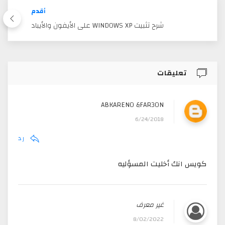
أقدم
شرح تثبيت WINDOWS XP على الأيفون والأيباد
تعليقات
ABKARENO &FAR3ON
6/24/2018
رد
كويس انك أخليت المسؤليه
غير معرف
8/02/2022