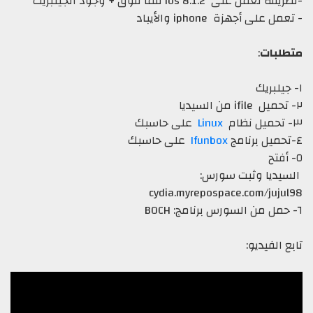
-لطريقه تعمل على ios 8.1.2 فما فوق + وجود الجيلبريك
- تعمل على أجهزة iphone والأيباد
متطلبات
:
١- جيلبريك
٢- تحميل ifile من السيديا
٣- تحميل نظام
Linux
على حاسبك
٤-تحميل برنامج
Ifunbox
على حاسبك
٥- أفتح
السيديا وثبت سورس:
cydia.myrepospace.com/jujul98
٦- حمل من السورس برنامج: BOCH
تابع الفيديو: