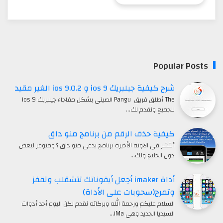
Popular Posts
شرح كيفية جيلبريك ios 9 و ios 9.0.2 الغير مقيد
The أطلق فريق Pangu الصيني بشكل مفاجاء جيلبريك ios 9
للجميع ونقدم لك…
كيفية حذف الرقم من برنامج منو داق
أنتشر في الاونه الأخيره برنامج يدعى منو داق ؟ ومتوفر لبعض
دول الخليج ولك…
أداة imaker أجعل أيقوناتك تتشقلب وتقفز
وتمرح(سحوبات على الأداة)
السلام عليكم ورحمة الله وبركاته نقدم لكن اليوم أحد أدوات
السيديا الجديد وهي iMa…