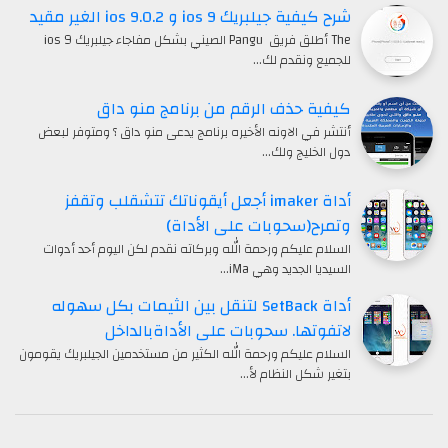
شرح كيفية جيلبريك ios 9 و ios 9.0.2 الغير مقيد
The أطلق فريق Pangu الصيني بشكل مفاجاء جيلبريك ios 9
للجميع ونقدم لك…
كيفية حذف الرقم من برنامج منو داق
أنتشر في الاونه الأخيره برنامج يدعى منو داق ؟ ومتوفر لبعض
دول الخليج ولك…
أداة imaker أجعل أيقوناتك تتشقلب وتقفز
وتمرح(سحوبات على الأداة)
السلام عليكم ورحمة الله وبركاته نقدم لكن اليوم أحد أدوات
السيديا الجديد وهي iMa…
أداة SetBack لتنقل بين الثيمات بكل سهوله
لاتفوتها. سحوبات على الأداةبالداخل
السلام عليكم ورحمة الله الكثير من مستخدمين الجيلبريك يقومون
بتغير شكل النظام لأ…