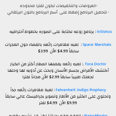
•العروضات والتخفيضات تكون لفترا محدوده
• لتحميل البرنامج إضغط على أسم البرنامج باللون البرتقالي
inStatus
: برنامج روعه لكتابة على الصوره بخطوط أحترافيه
Space Marshals
: لعبه مغامرات رائعه بالفضاء حول المجرات
سابقاً 4.99$ الأن 3.99$
Toca Doctor
.: لعبه رائعه يفضلها الصغار أكثر من الكبار
أكتشف الأمراض بجسم الأنسان وبحث عن أدويه لها وحلها
تجعلك طبيباً سابقاً 2.99$ الأن مجاناً لفترا
Fahrenheit: Indigo Prophecy
: لعبة مغامرات رائعه جداً
وتحتوي على الكثير من الألغاز وتصوير بجرافيسك عالي سابقاً
9.99$ الأن 4.99$ لفتر
WaterMinder
: المهم مهم بحياتنا لكن هل نشربه بكميه