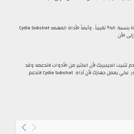
للأسف الكثير من الأدوات غير متوافقه مع ios 8.3 بنسبة ٨٠٪ تقريباً . وأيضاً الأداة المهمه Cydia Substrat
حتى تكون بأمان وعدم تثبيت الجيلبريك لأن الكثير من الأدوات لاتدعمه وقد
تحمل أداة تسبب بتوقف هاتفك وتحتاج إلى ريستور لكي يعمل جهازك لأن أداة Cydia Substrat لاتدعم