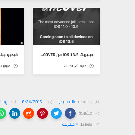
جيلبريك IOS 13.5 من UNC0VER اللمسات الأخيره
مايو 21, 2020
فبراير 03, 2016
بواسطة
عالم سيديا
-
6/24/2015
إرسال
مشاركة
Labels:
#جيلبريك