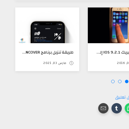
فيديو جيلبريك IOS 9.2.1 إلى 9.3 بالفيديو من قبل الهكر QWERTYORUIOP
طريقة تنزيل برنامج ‪UNC0VER‬ وعمل جيلبريك ل IOS 14XX عن طريق سفاري مباشره دون استخدام الكمبيوتر
مارس 03, 2021
 تعليق