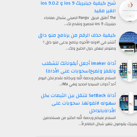
شرح كيفية جيلبريك ios 9 و ios 9.0.2
الغير مقيد
The أطلق فريق Pangu الصيني بشكل مفاجاء
جيلبريك ios 9 للجميع ونقدم لك…
كيفية حذف الرقم من برنامج منو داق
أنتشر في الاونه الأخيره برنامج يدعى منو داق ؟
ومتوفر لبعض دول الخليج ولك…
أداة imaker أجعل أيقوناتك تتشقلب
وتقفز وتمرح(سحوبات على الأداة)
السلام عليكم ورحمة الله وبركاته نقدم لكن اليوم
أحد أدوات السيديا الجديد وهي iMa…
أداة SetBack لتنقل بين الثيمات بكل
سهوله لاتفوتها. سحوبات على
الأداةبالداخل
السلام عليكم ورحمة الله الكثير من مستخدمين
يلبريك يقومون بتغير شكل النظام لأ…