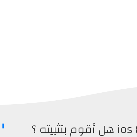
بعد إطلاق جيلبريك ios 8.3 هل أقوم بتثبيته ؟