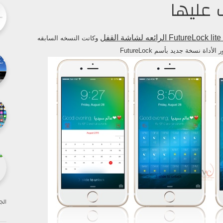
 عليها
ل
وكانت النسخه السابقه
اة نسخة جديد بأسم FutureLock
الج