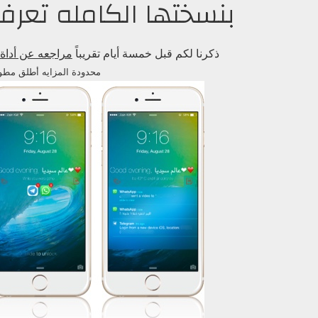
بنسختها الكامله تعرف
ذكرنا لكم قبل خمسة أيام تقريباً
مراجعه عن أداة FutureLock lite الرائعه لشاشة القف
محدودة المزايه أطلق مطور الأد