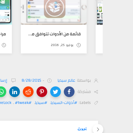
أداة SWEETDISPLAY الرائعه لإضافة أنميشن رائع عند الدخول والخروج إلى التطبيقات
قائمة من الأدوات تتوافق مع IOS 9.3.3 و 9.2
يوليو 25, 2016
مايو 21, 2020
بواسطة
عالم سيديا
-
8/28/2015
إرسال
مشاركة
Labels:
#أدوات-السيديا
,
#سيديا
,
#cydia
#tweak
,
reLock
أحدث