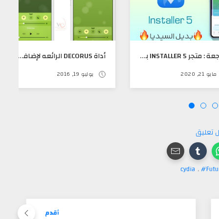
‏مراجعة : متجر INSTALLER 5 بديل ⁧‫السيديا‬⁩ مجاني يستحق التجربه
أداة DECORUS الرائعه لإضافة مركز تحكم IOS 10
يوليو 19, 2016
 تعليق
,
#Futu
أقدم