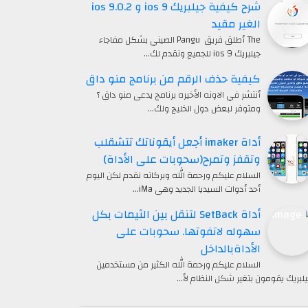
شرح كيفية جيلبريك ios 9 و ios 9.0.2
الغير مقيد
The أطلق فريق Pangu الصيني بشكل مفاجاء
جيلبريك ios 9 للجميع ونقدم لك…
كيفية حذف الرقم من برنامج منو داق
أنتشر في الاونه الأخيره برنامج يدعى منو داق ؟
ومتوفر لبعض دول الخليج ولك…
أداة imaker أجعل أيقوناتك تتشقلب
وتقفز وتمرح(سحوبات على الأداة)
السلام عليكم ورحمة الله وبركاته نقدم لكن اليوم
أحد أدوات السيديا الجديد وهي iMa…
أداة SetBack لتنقل بين الثيمات بكل
سهوله لاتفوتها. سحوبات على
الأداةبالداخل
السلام عليكم ورحمة الله الكثير من مستخدمين
يلبريك يقومون بتغير شكل النظام لأ…