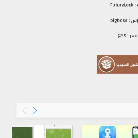
Future
bigboss
عر : 2.5$