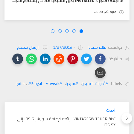
‏مراجعة : متجر INSTALLER 5 بديل ⁧‫السيديا‬⁩ مجاني يستحق التجربه
مايو 21, 2020
بواسطة
عالم سيديا
-
1/27/2016
إرسال تعليق
مشاركة
Labels:
#أدوات-السيديا
,
#سيديا
,
#cydia
#tweak
,
#Fingal
,
أحدث
أداة VINTAGESWITCHER الرائعه لإضافة سويشر IOS 6 إلى
IOS 9X