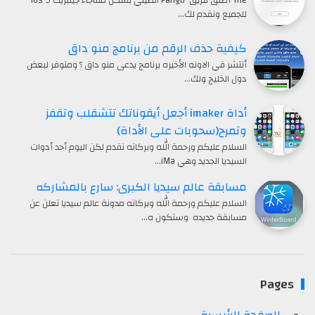
The أطلق فريق Pangu الصيني بشكل مفاجاء جيلبريك ios 9
للجميع ونقدم لك…
كيفية حذف الرقم من برنامج منو داق
أنتشر في الاونه الأخيره برنامج يدعى منو داق ؟ ومتوفر لبعض
دول الخليج ولك…
أداة imaker أجعل أيقوناتك تتشقلب وتقفز
وتمرح(سحوبات على الأداة)
السلام عليكم ورحمة الله وبركاته نقدم لكن اليوم أحد أدوات
السيديا الجديد وهي iMa…
مسابقة عالم سيديا الكبرى: سارع بالمشاركه
السلام عليكم ورحمة الله وبركاته مدونة عالم سيديا تعلن عن
مسابقة جديده وستكون ه…
Pages