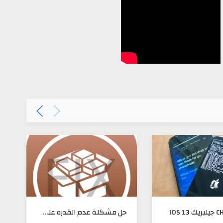
حل مشكلة عدم القدره على دخول السيديا بعد جيلبريك IOS 9.3.3
الهكر LUCA TODESCO ينصح مستخدمين الجيلبريك بالأبتعاد عن IOS 10.2