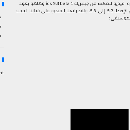
qwertyoruiop فيديو لتمكنه من جيلبريك ios 9.3 beta 1 وهاهو يعود
مره أخرى بفيديو أخر يثبت تمكنه من الجيلبريك من الإصدار 9.2 إلى 9.3. ولقد رفعنا الفيديو على قناتنا لحجب
موسيقى :
nt