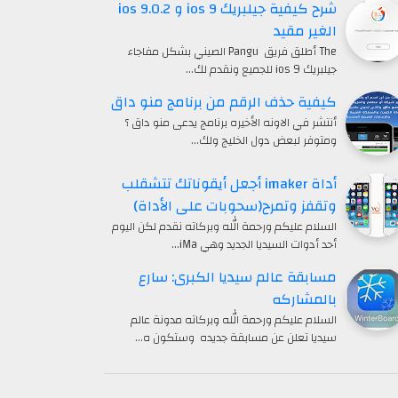
شرح كيفية جيلبريك ios 9 و ios 9.0.2
الغير مقيد
The أطلق فريق Pangu الصيني بشكل مفاجاء
جيلبريك ios 9 للجميع ونقدم لك…
كيفية حذف الرقم من برنامج منو داق
أنتشر في الاونه الأخيره برنامج يدعى منو داق ؟
ومتوفر لبعض دول الخليج ولك…
أداة imaker أجعل أيقوناتك تتشقلب
وتقفز وتمرح(سحوبات على الأداة)
السلام عليكم ورحمة الله وبركاته نقدم لكن اليوم
أحد أدوات السيديا الجديد وهي iMa…
مسابقة عالم سيديا الكبرى: سارع
بالمشاركه
السلام عليكم ورحمة الله وبركاته مدونة عالم
سيديا تعلن عن مسابقة جديده وستكون ه…