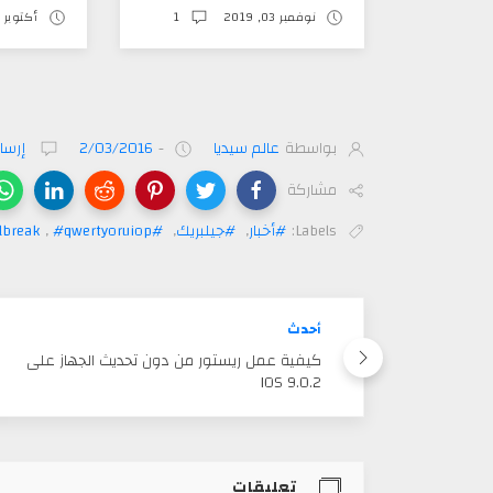
1
أكتوبر 26, 2019
يوليو
بواسطة
عالم سيديا
-
2/03/2016
إرسا
مشاركة
Labels:
#أخبار
,
#جيلبريك
,
#jailbreak
#qwertyoruiop
,
أحدث
كيفية عمل ريستور من دون تحديث الجهاز على
IOS 9.0.2
تعليقات