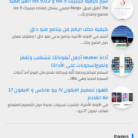
شرح كيفية جيلبريك ios 9 و ios 9.0.2 الغير مقيد
The أطلق فريق Pangu الصيني بشكل مفاجاء جيلبريك ios 9
للجميع ونقدم لك…
كيفية حذف الرقم من برنامج منو داق
أنتشر في الاونه الأخيره برنامج يدعى منو داق ؟ ومتوفر لبعض
دول الخليج ولك…
أداة imaker أجعل أيقوناتك تتشقلب وتقفز
وتمرح(سحوبات على الأداة)
السلام عليكم ورحمة الله وبركاته نقدم لكن اليوم أحد أدوات
السيديا الجديد وهي iMa…
ظهور تصميم الايفون ١٧ برو ماكس و الايفون 17
Air القادم
في الآونة الأخيرة، انتشرت تسريبات عديدة حول التصميم المتوقع
لهاتف آيفون 17 برو…
Pages