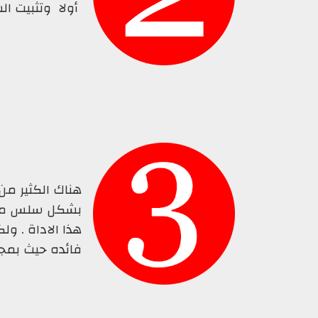
أولا وتثبيت ال
هناك الكثير من
هذا الاداة . ول
فائده حيث بمجر