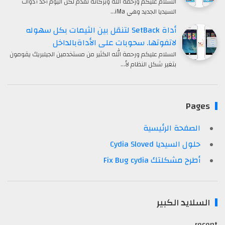
السلام عليكم ورحمة الله وبركاته نقدم لكن اليوم أحد أدوات
السيديا الجديد وهي iMa…
أداة SetBack لتنقل بين الثيمات بكل سهوله
لاتفوتها. سحوبات على الأداةبالداخل
السلام عليكم ورحمة الله الكثير من مستخدمين الجيلبريك يقومون
بتغير شكل النظام لأ…
Page
الصفحة الرئيسية
حلول السيديا Cydia Sloved
أطرح مشكلتك Fix Bug cydia
لسلايد الكبير
rec