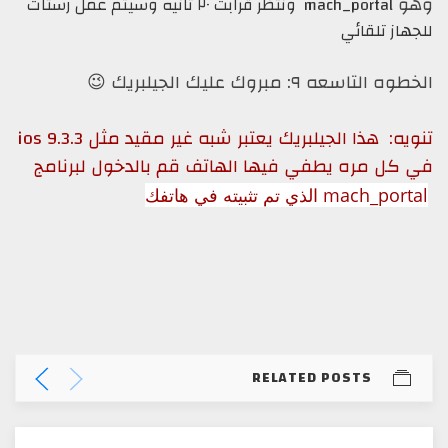
و
mach_portal ونتظر قرابت ٢٠ ثانيه وسيتم عمل رستات
هاز تلقائي
 التاسعه ٩: مبروك عليك الجيلبريك 😉
تنويه: هذا الجيلبريك يعتبر شبه غير مقيد مثل ios 9.3.3
كل مره يطفي فيها الهاتف قم بالدخول لبرنامج
mach_p الذي تم تثبيته في هاتفك
RELATED POSTS