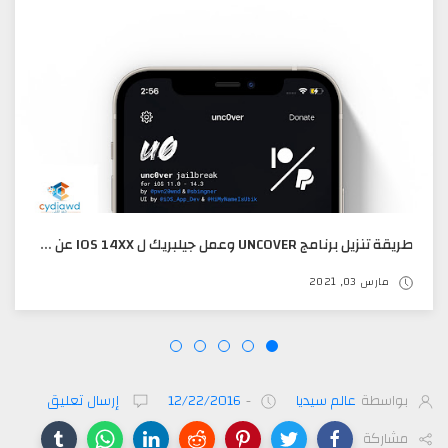
طريقة تنزيل برنامج ‪UNC0VER‬ وعمل جيلبريك ل IOS 14XX عن طريق سفاري مباشره دون استخدام الكمبيوتر
مارس 03, 2021
بواسطة
عالم سيديا
-
12/22/2016
إرسال تعليق
مشاركة