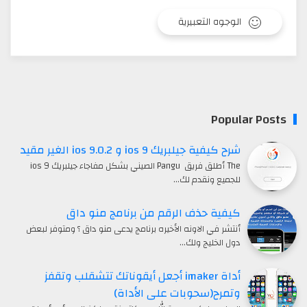
الوجوه التعبيرية
Popular Post
شرح كيفية جيلبريك ios 9 و ios 9.0.2 الغير مقيد
The أطلق فريق Pangu الصيني بشكل مفاجاء جيلبريك ios 9
للجميع ونقدم لك…
كيفية حذف الرقم من برنامج منو داق
أنتشر في الاونه الأخيره برنامج يدعى منو داق ؟ ومتوفر لبعض
دول الخليج ولك…
أداة imaker أجعل أيقوناتك تتشقلب وتقفز
وتمرح(سحوبات على الأداة)