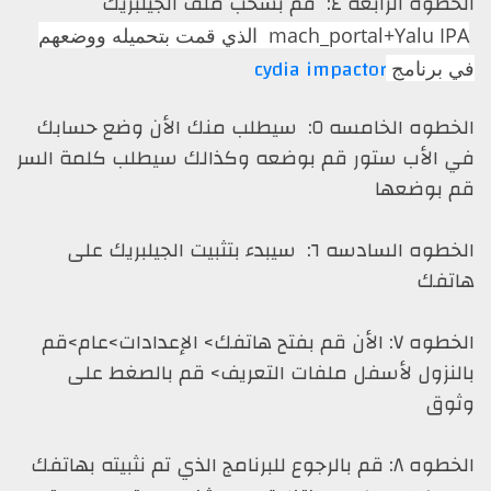
الخطوه الرابعه ٤: قم بسحب ملف الجيلبريك
mach_portal+Yalu I
الذي قمت بتحميله ووضعهم
cydia impactor
برنامج
الخطوه الخامسه ٥: سيطلب منك الأن وضع حسابك
 الأب ستور قم بوضعه وكذالك سيطلب كلمة السر
 بوضعها
الخطوه السادسه ٦: سيبدء بتثبيت الجيلبريك على
تفك
الخطوه ٧: الأن قم بفتح هاتفك> الإعدادات>عام>قم
نزول لأسفل ملفات التعريف> قم بالصغط على
وق
الخطوه ٨: قم بالرجوع للبرنامج الذي تم نثبيته بهاتفك