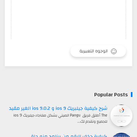
الوجوه التعبيرية
Popular Post
شرح كيفية جيلبريك ios 9 و ios 9.0.2 الغير مقيد
The أطلق فريق Pangu الصيني بشكل مفاجاء جيلبريك ios 9
للجميع ونقدم لك…
كيفية حذف الرقم من برنامج منو داق