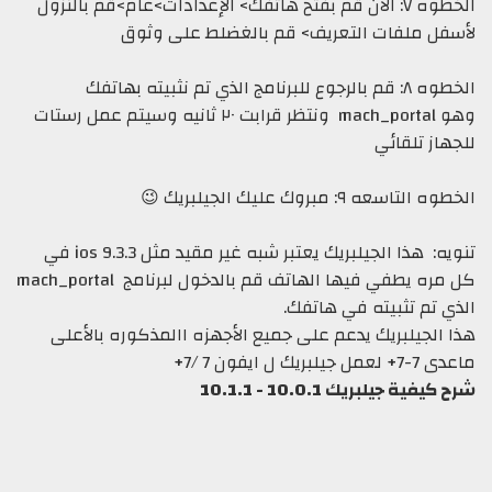
الخطوه ٧: الأن قم بفتح هاتفك> الإعدادات>عام>قم بالنزول
فل ملفات التعريف> قم بالغضلط على وثوق
الخطوه ٨: قم بالرجوع للبرنامج الذي تم نثبيته بهاتفك
و
mach_portal ونتظر قرابت ٢٠ ثانيه وسيتم عمل رستات
هاز تلقائي
التاسعه ٩: مبروك عليك الجيلبريك 😉
تنويه: هذا الجيلبريك يعتبر شبه غير مقيد مثل ios 9.3.3 في
مره يطفي فيها الهاتف قم بالدخول لبرنامج
mach_portal
ي تم تثبيته في هاتفك.
 الجيلبريك يدعم على جميع الأجهزه االمذكوره بالأعلى
ل جيلبريك ل ايفون 7 /7+
يفية جيلبريك 10.0.1 - 10.1.1