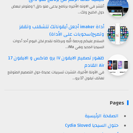
أنتشر في الاونه الأخيره برنامج يدعى منو داق ؟ ومتوفر لبعض
دول الخليج ولك…
أداة imaker أجعل أيقوناتك تتشقلب وتقفز
وتمرح(سحوبات على الأداة)
السلام عليكم ورحمة الله وبركاته نقدم لكن اليوم أحد أدوات
السيديا الجديد وهي iMa…
ظهور تصميم الايفون ١٧ برو ماكس و الايفون 17
Air القادم
في الآونة الأخيرة، انتشرت تسريبات عديدة حول التصميم المتوقع
لهاتف آيفون 17 برو…
Page
الصفحة الرئيسية
حلول السيديا Cydia Sloved