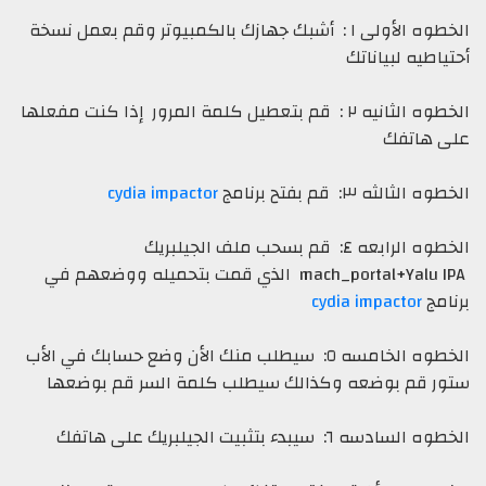
الخطوه الأولى ١ : أشبك جهازك بالكمبيوتر وقم بعمل نسخة
ياطيه لبياناتك
الخطوه الثانيه ٢ : قم بتعطيل كلمة المرور إذا كنت مفعلها
 هاتفك
 الثالثه ٣: قم بفتح برنامج
cydia impactor
الخطوه الرابعه ٤: قم بسحب ملف الجيلبريك
mach_portal+Yalu I
الذي قمت بتحميله ووضعهم في
امج
cydia impactor
الخطوه الخامسه ٥: سيطلب منك الأن وضع حسابك في الأب
ر قم بوضعه وكذالك سيطلب كلمة السر قم بوضعها
لسادسه ٦: سيبدء بتثبيت الجيلبريك على هاتفك