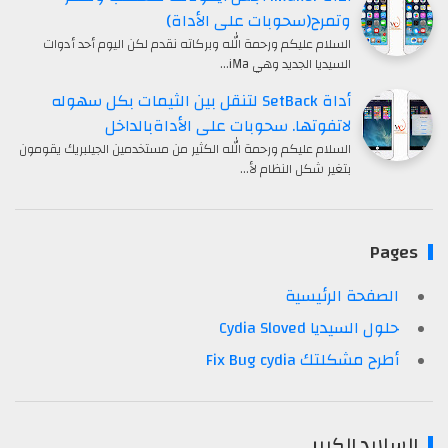
وتمرح(سحوبات على الأداة)
السلام عليكم ورحمة الله وبركاته نقدم لكن اليوم أحد أدوات
السيديا الجديد وهي iMa…
أداة SetBack لتنقل بين الثيمات بكل سهوله
لاتفوتها. سحوبات على الأداةبالداخل
السلام عليكم ورحمة الله الكثير من مستخدمين الجيلبريك يقومون
بتغير شكل النظام لأ…
Pages
الصفحة الرئيسية
حلول السيديا Cydia Sloved
أطرح مشكلتك Fix Bug cydia
السلايد الكبير