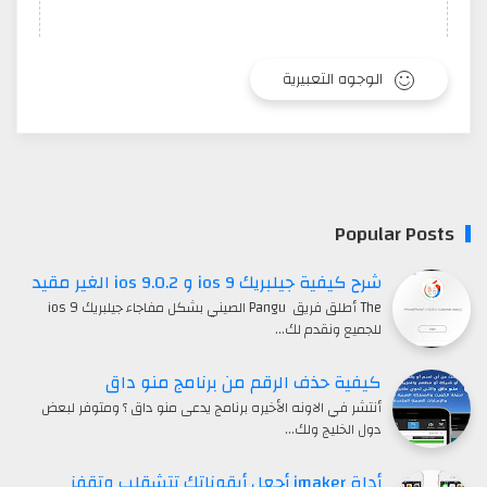
الوجوه التعبيرية
Popular Posts
شرح كيفية جيلبريك ios 9 و ios 9.0.2 الغير مقيد
The أطلق فريق Pangu الصيني بشكل مفاجاء جيلبريك ios 9
للجميع ونقدم لك…
كيفية حذف الرقم من برنامج منو داق
أنتشر في الاونه الأخيره برنامج يدعى منو داق ؟ ومتوفر لبعض
دول الخليج ولك…
أداة imaker أجعل أيقوناتك تتشقلب وتقفز