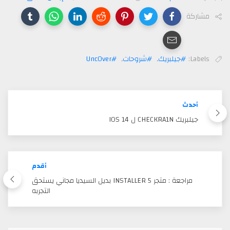
مشاركة
Labels:
#جيلبريك
,
#شروحات
,
#Unc0ver
أحدث
جيلبريك CHECKRA1N ل IOS 14
أقدم
‏مراجعة : متجر INSTALLER 5 بديل ⁧‫السيديا‬⁩ مجاني يستحق
التجربه