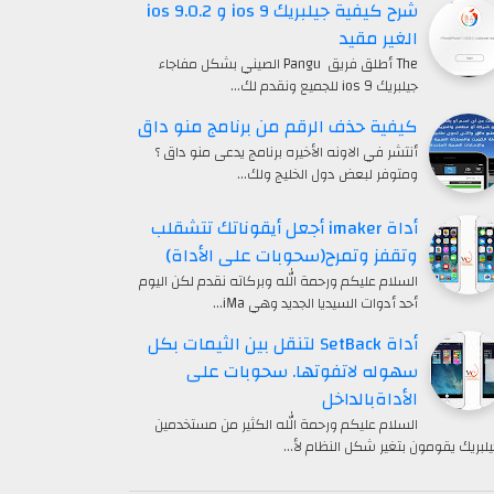
شرح كيفية جيلبريك ios 9 و ios 9.0.2
الغير مقيد
The أطلق فريق Pangu الصيني بشكل مفاجاء
جيلبريك ios 9 للجميع ونقدم لك…
كيفية حذف الرقم من برنامج منو داق
أنتشر في الاونه الأخيره برنامج يدعى منو داق ؟
ومتوفر لبعض دول الخليج ولك…
أداة imaker أجعل أيقوناتك تتشقلب
وتقفز وتمرح(سحوبات على الأداة)
السلام عليكم ورحمة الله وبركاته نقدم لكن اليوم
أحد أدوات السيديا الجديد وهي iMa…
أداة SetBack لتنقل بين الثيمات بكل
سهوله لاتفوتها. سحوبات على
الأداةبالداخل
السلام عليكم ورحمة الله الكثير من مستخدمين
يلبريك يقومون بتغير شكل النظام لأ…