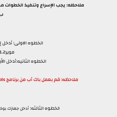
ملاحظه: يجب الإسراع وتنفيذ الخطوات من 
ب 
الخطوه الاولى: أدخل
موير7.1.2 الخاص بجهازك
الخطوه الثانيه:أدخل ال
ملاحظه: قم بعمل باك أب من برنامج itools
لخطوه الثالثه:
ا
أدخل جهازك بوضعDfu تجد شرح وضع الجهاز بdfu بالي