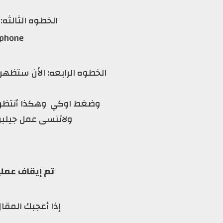
الخطوه الثالثه
Shift+Restore iphone
الخطوه الرابعه: الأن ستظهر ل
وضغط اوكي
وهكذا أنتظر 
ولاتنسى عمل جيلبر
تم إيقاف عملية الر
إذا أعجبك المقال