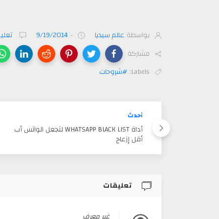
بواسطة
عالم سيديا
-
9/19/2014
تعليقا
مشاركة
Labels:
#شروحات
أحدث
أداة WHATSAPP BLACK LIST لتجعل الواتس أب
أقل إزعاج
تعليقات
غير معرف