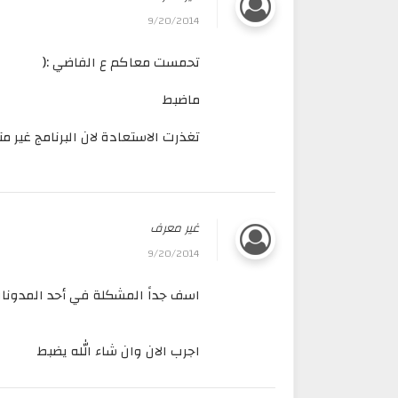
9/20/2014
تحمست معاكم ع الفاضي :(
ماضبط
تغذرت الاستعادة لان البرنامج غير م
غير معرف
9/20/2014
اسف جداً المشكلة في أحد المدونات حيث و
اجرب الان وان شاء الله يضبط