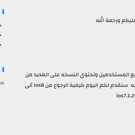
ليكم ورحمة الله
مون أطلقت أبل نظام ios8 لجميع المستخدمين وتحتوي النسخه على العديد من
nt
المشاكل بما أنها النسخه الأولى الرسميه سنقدم لكم اليوم كيفية الرجوع من ios8 ألى
ios7.1.2