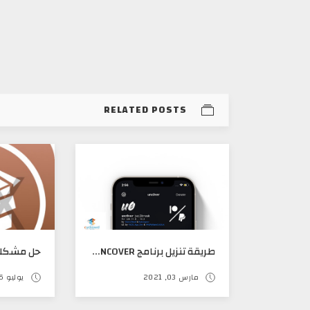
RELATED POSTS
طريقة تنزيل برنامج ‪UNC0VER‬ وعمل جيلبريك ل IOS 14XX عن طريق سفاري مباشره دون استخدام الكمبيوتر
مارس 03, 2021
يوليو 26, 2016