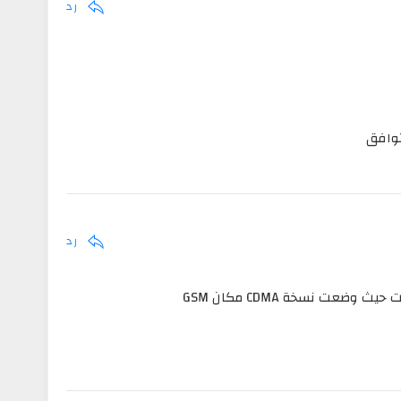
رد
توافق
رد
ضعت نسخة CDMA مكان GSM