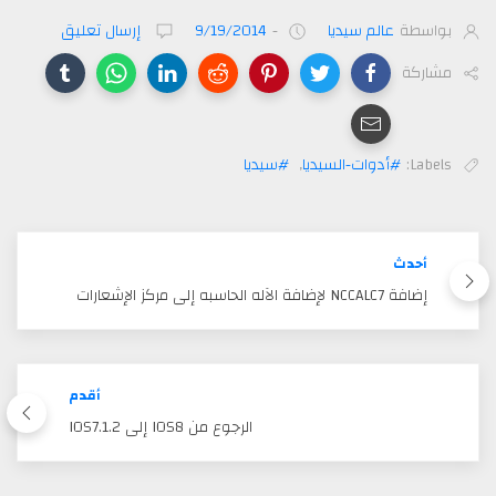
بواسطة
عالم سيديا
-
9/19/2014
إرسال تعليق
مشاركة
Labels:
#أدوات-السيديا
,
#سيديا
أحدث
إضافة NCCALC7 لإضافة الآله الحاسبه إلى مركز الإشعارات
أقدم
الرجوع من IOS8 إلى IOS7.1.2