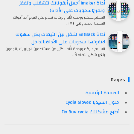
أداة imaker أجعل أيقوناتك تتشقلب وتقفز
وتمرح(سحوبات على الأداة)
السلام عليكم ورحمة الله وبركاته نقدم لكن اليوم أحد أدوات
السيديا الجديد وهي iMa…
أداة SetBack لتنقل بين الثيمات بكل سهوله
لاتفوتها. سحوبات على الأداةبالداخل
السلام عليكم ورحمة الله الكثير من مستخدمين الجيلبريك يقومون
بتغير شكل النظام لأ…
Pages
الصفحة الرئيسية
حلول السيديا Cydia Sloved
أطرح مشكلتك Fix Bug cydia