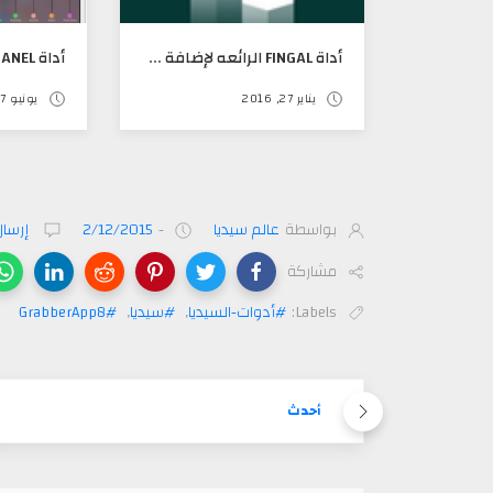
أداة FINGAL الرائعه لإضافة مؤثرات رائعه على الأيقونات
يناير 27, 2016
يونيو 07, 2016
بواسطة
عالم سيديا
-
2/12/2015
إرسال
مشاركة
Labels:
#أدوات-السيديا
,
#سيديا
,
#GrabberApp8
أحدث