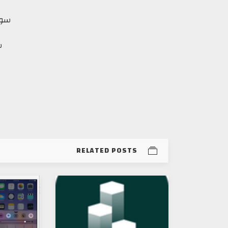
سورس:s
س
RELATED POSTS