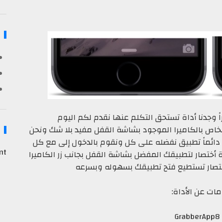
راً وجدنا أداة تستحق التكلم عنها نقدم لكم اليوم
ر الأختصار الخاص بالكاميرا الموجود بشاشة القفل مفيد بلا شك ونحن
 دائماً تطبيق نفضله على كل ونقوم بالدخول إلى مع كل
nt
ف تمكنك GrabberApp8 من إضافة أختصار لتطبيقك المفضل بشاشة القفل بجانب زر الكاميرا
ختصار تستطيع فتح تطبيقك بسهوله وبسرعه
ات عن الأداة:
G