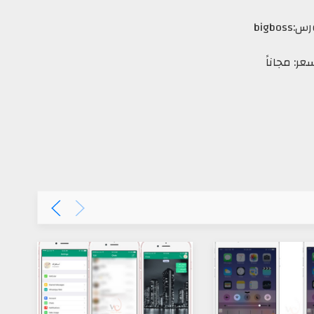
bigbos
عر: مجاناً