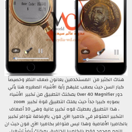
هناك الكثير من المستخدمين يعانون ضعف النظر وخصيصاً
كبار السن حيث يصعب عليهم رأية الأشياء الصغيره هنا يأتي
دور Over 40 Magnifier يمكنك التطبيق من تكبير الأشياء
بصوره كبيرا جداً حيث يملك التطبيق قوة تكبير zoom
، هذا التطبيق يعطيك قوه تكبير عالية وهى 10 أضعاف
التكبير المتوفر في كاميرا الآي فون، بالإضافة لتوافر تكبير
بالكاميرا الأمامية وهذا ليس متوافر بكاميرا الآي فون حيث ان
الزوم موجود فقط بالكاميرا الخلفية، يمكنك أيضاً تشغيل