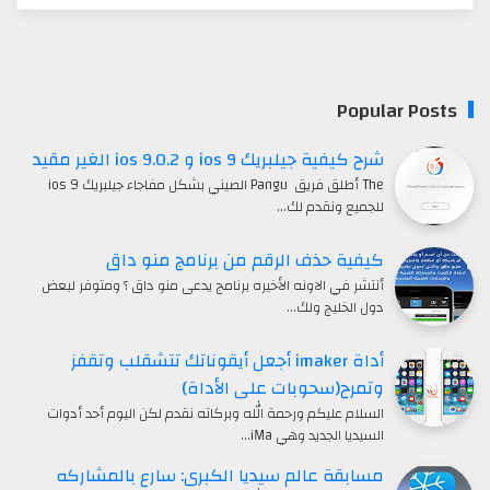
Popular Posts
شرح كيفية جيلبريك ios 9 و ios 9.0.2 الغير مقيد
The أطلق فريق Pangu الصيني بشكل مفاجاء جيلبريك ios 9
للجميع ونقدم لك…
كيفية حذف الرقم من برنامج منو داق
أنتشر في الاونه الأخيره برنامج يدعى منو داق ؟ ومتوفر لبعض
دول الخليج ولك…
أداة imaker أجعل أيقوناتك تتشقلب وتقفز
وتمرح(سحوبات على الأداة)
السلام عليكم ورحمة الله وبركاته نقدم لكن اليوم أحد أدوات
السيديا الجديد وهي iMa…
مسابقة عالم سيديا الكبرى: سارع بالمشاركه